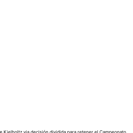
e Kielholtz via decisión dividida para retener el Campeonato