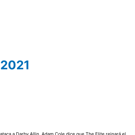
 2021
taca a Darby Allin. Adam Cole dice que The Elite reinará el