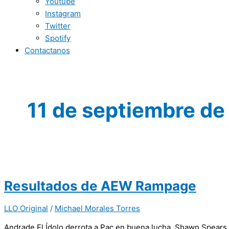
Youtube
Instagram
Twitter
Spotify
Contactanos
11 de septiembre de
Resultados de AEW Rampage
LLO Original
/
Michael Morales Torres
Andrade El Ídolo derrota a Pac en buena lucha. Shawn Spears a