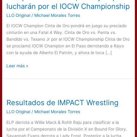
y
lucharán por el IOCW Championship
Triple
LLO Original
/
Michael Morales Torres
A
lucharán
El IOCW Champion Cinta de Oro pondrá en juego su preciado
por
cinturón en una Fatal 4 Way. Cinta de Oro vs. Penta vs.
el
Bandido vs. Texano Jr por el IOCW Championship Cinta de Oro
IOCW
se proclamó IOCW Champion en El Paso derrotando a Rayo
Championship
con la ayuda de Alberto El Patrón, y ahora le toca […]
Leer más »
Resultados
de
Resultados de IMPACT Wrestling
IMPACT
Wrestling
LLO Original
/
Michael Morales Torres
ELP derrota a Willie Mack & Rohit Raju para clasificar a la
lucha por el Campeonato de la División X en Bound For Glory.
Savannah Evans derrota a Lady Frost. Posterior a la lucha,