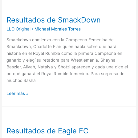
Resultados
de
Resultados de SmackDown
SmackDown
LLO Original
/
Michael Morales Torres
Smackdown comienza con la Campeona Femenina de
Smackdown, Charlotte Flair quien habla sobre que hará
historia en el Royal Rumble como la primera Campeona en
ganarlo y elegí su retadora para Wrestlemania. Shayna
Baszler, Aliyah, Natalya y Shotzi aparecen y cada una dice el
porqué ganará el Royal Rumble femenino. Para sorpresa de
muchos Sasha
Leer más »
Resultados
de
Resultados de Eagle FC
Eagle
FC