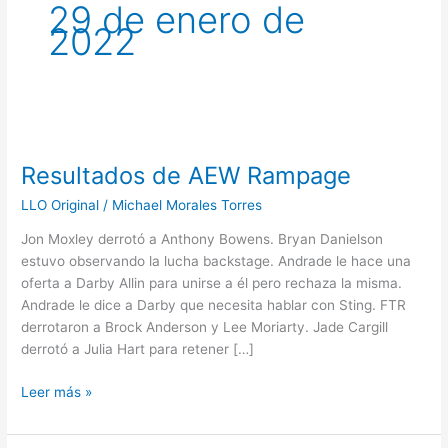
29 de enero de
2022
Resultados
de
Resultados de AEW Rampage
AEW
Rampage
LLO Original
/
Michael Morales Torres
Jon Moxley derrotó a Anthony Bowens. Bryan Danielson
estuvo observando la lucha backstage. Andrade le hace una
oferta a Darby Allin para unirse a él pero rechaza la misma.
Andrade le dice a Darby que necesita hablar con Sting. FTR
derrotaron a Brock Anderson y Lee Moriarty. Jade Cargill
derrotó a Julia Hart para retener […]
Leer más »