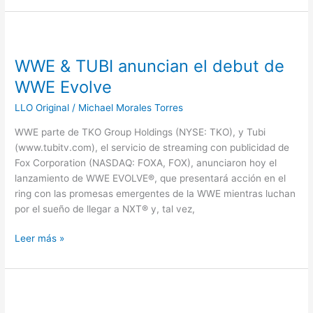
WWE
&
WWE & TUBI anuncian el debut de
TUBI
anuncian
WWE Evolve
el
LLO Original
/
Michael Morales Torres
debut
de
WWE parte de TKO Group Holdings (NYSE: TKO), y Tubi
WWE
(www.tubitv.com), el servicio de streaming con publicidad de
Evolve
Fox Corporation (NASDAQ: FOXA, FOX), anunciaron hoy el
lanzamiento de WWE EVOLVE®, que presentará acción en el
ring con las promesas emergentes de la WWE mientras luchan
por el sueño de llegar a NXT® y, tal vez,
Leer más »
Royal
Rumble