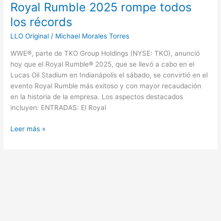
Royal Rumble 2025 rompe todos
2025
rompe
los récords
todos
LLO Original
/
Michael Morales Torres
los
récords
WWE®, parte de TKO Group Holdings (NYSE: TKO), anunció
hoy que el Royal Rumble® 2025, que se llevó a cabo en el
Lucas Oil Stadium en Indianápolis el sábado, se convirtió en el
evento Royal Rumble más exitoso y con mayor recaudación
en la historia de la empresa. Los aspectos destacados
incluyen: ENTRADAS: El Royal
Leer más »