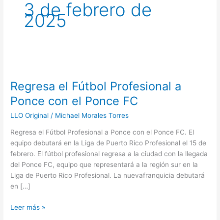
3 de febrero de
2025
Regresa
el
Regresa el Fútbol Profesional a
Fútbol
Profesional
Ponce con el Ponce FC
a
LLO Original
/
Michael Morales Torres
Ponce
con
Regresa el Fútbol Profesional a Ponce con el Ponce FC. El
el
equipo debutará en la Liga de Puerto Rico Profesional el 15 de
Ponce
febrero. El fútbol profesional regresa a la ciudad con la llegada
FC
del Ponce FC, equipo que representará a la región sur en la
Liga de Puerto Rico Profesional. La nuevafranquicia debutará
en […]
Leer más »