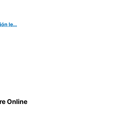
ión le…
e Online