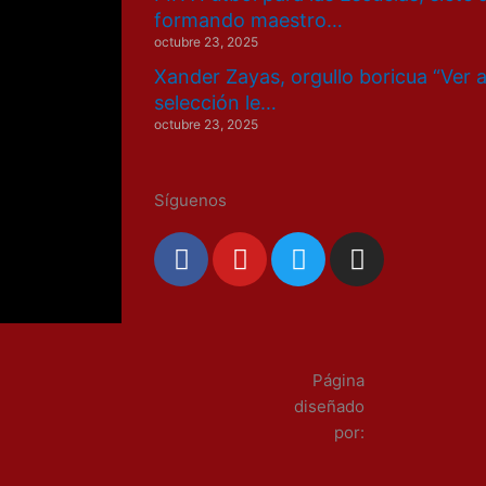
formando maestro…
octubre 23, 2025
Xander Zayas, orgullo boricua “Ver 
selección le…
octubre 23, 2025
Síguenos
F
Y
T
I
a
o
w
n
c
u
i
s
e
t
t
t
b
u
t
a
o
b
e
g
Página
o
e
r
r
diseñado
k
a
por:
m