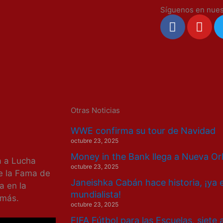
Síguenos en nues
F
Y
a
o
c
u
e
t
b
u
o
b
o
e
k
Otras Noticias
WWE confirma su tour de Navidad
octubre 23, 2025
Money in the Bank llega a Nueva Or
ga a Lucha
octubre 23, 2025
de la Fama de
Janeishka Cabán hace historia, ¡ya 
a en la
mundialista!
 más.
octubre 23, 2025
FIFA Fútbol para las Escuelas, siete