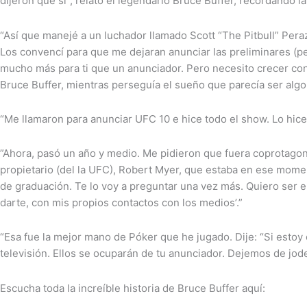
dijeron que sí”, relató el legendario Bruce Buffer, recordando l
“Así que manejé a un luchador llamado Scott “The Pitbull” Pera
Los convencí para que me dejaran anunciar las preliminares (pel
mucho más para ti que un anunciador. Pero necesito crecer con
Bruce Buffer, mientras perseguía el sueño que parecía ser alg
“Me llamaron para anunciar UFC 10 e hice todo el show. Lo hic
”Ahora, pasó un año y medio. Me pidieron que fuera coprotagon
propietario (del la UFC), Robert Myer, que estaba en ese moment
de graduación. Te lo voy a preguntar una vez más. Quiero ser e
darte, con mis propios contactos con los medios’.”
“Esa fue la mejor mano de Póker que he jugado. Dije: “Si esto
televisión. Ellos se ocuparán de tu anunciador. Dejemos de jo
Escucha toda la increíble historia de Bruce Buffer aquí: