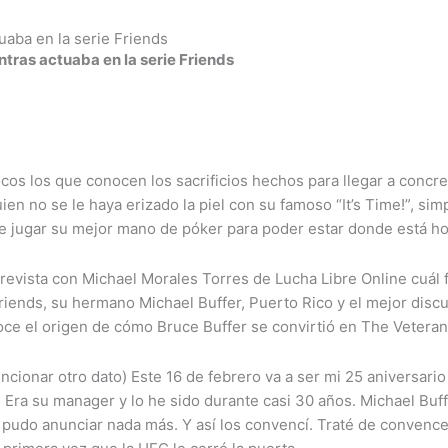
uaba en la serie Friends
ntras actuaba en la serie Friends
cos los que conocen los sacrificios hechos para llegar a concre
en no se le haya erizado la piel con su famoso “It’s Time!”, s
e jugar su mejor mano de póker para poder estar donde está ho
revista con Michael Morales Torres de Lucha Libre Online cuál fu
Friends, su hermano Michael Buffer, Puerto Rico y el mejor discu
oce el origen de cómo Bruce Buffer se convirtió en The Veteran
cionar otro dato) Este 16 de febrero va a ser mi 25 aniversario
 Era su manager y lo he sido durante casi 30 años. Michael Buffe
no pudo anunciar nada más. Y así los convencí. Traté de conven