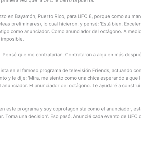
a primera vez que la UFC le cerró la puerta.
zzo en Bayamón, Puerto Rico, para UFC 8, porque como su manager
eas preliminares), lo cual hicieron, y pensé: ‘Está bien. Excel
tigo como anunciador. Como anunciador del octágono. A medida 
o imposible.
e. Pensé que me contratarían. Contrataron a alguien más despué
ista en el famoso programa de televisión Friends, actuando co
o y le dije: ‘Mira, me siento como una chica esperando a que la 
l anunciador. El anunciador del octágono. Te ayudaré a constru
y en este programa y soy coprotagonista como el anunciador, es
der. Toma una decision’. Eso pasó. Anuncié cada evento de UFC