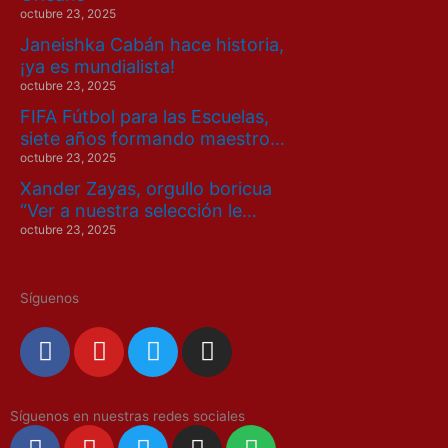
octubre 23, 2025
Janeishka Cabán hace historia,
¡ya es mundialista!
octubre 23, 2025
FIFA Fútbol para las Escuelas,
siete años formando maestro…
octubre 23, 2025
Xander Zayas, orgullo boricua
“Ver a nuestra selección le…
octubre 23, 2025
Síguenos
F
Y
T
I
a
o
w
n
c
u
i
s
e
t
t
t
Síguenos en nuestras redes sociales
F
Y
T
I
S
b
u
t
a