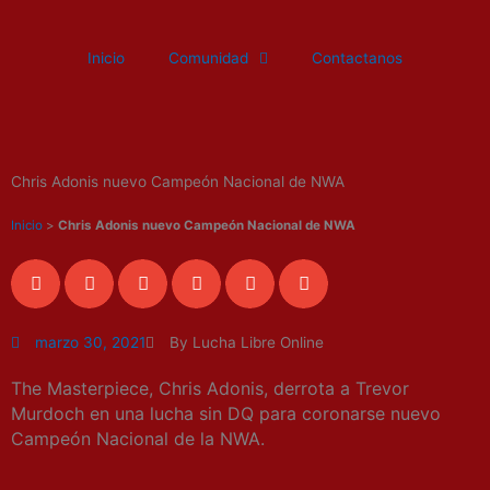
Ir
al
Inicio
Comunidad
Contactanos
contenido
Chris Adonis nuevo Campeón Nacional de NWA
Inicio
>
Chris Adonis nuevo Campeón Nacional de NWA
marzo 30, 2021
By Lucha Libre Online
The Masterpiece, Chris Adonis, derrota a Trevor
Murdoch en una lucha sin DQ para coronarse nuevo
Campeón Nacional de la NWA.