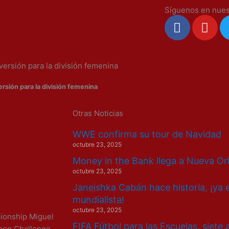
Síguenos en nues
F
Y
a
o
c
u
e
t
ersión para la división femenina
b
u
o
b
rsión para la división femenina
o
e
k
Otras Noticias
WWE confirma su tour de Navidad
octubre 23, 2025
Money in the Bank llega a Nueva Or
octubre 23, 2025
Janeishka Cabán hace historia, ¡ya 
mundialista!
octubre 23, 2025
ionship Miguel
FIFA Fútbol para las Escuelas, siete
Open Challenge