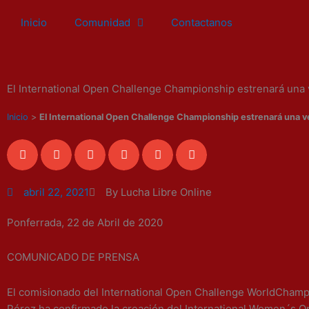
Ir
Inicio
Comunidad
Contactanos
al
contenido
El International Open Challenge Championship estrenará una v
Inicio
>
El International Open Challenge Championship estrenará una ve
abril 22, 2021
By Lucha Libre Online
Ponferrada, 2
2
de
Abril
de 2020
COMUNICADO DE PRENSA
El comisionado del International Open Challenge WorldChamp
Pérez ha confirmado la creación del International Women´s 