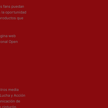
os fans puedan
s la oportunidad
 productos que
ágina web
tional Open
stros media
 Lucha y Acción
unicación de
 cinturón.