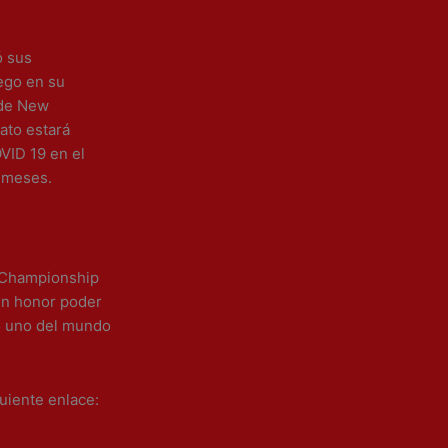
ó sus
uego en su
 de New
ato estará
VID 19 en el
s meses.
d Championship
un honor poder
o uno del mundo
uiente enlace: