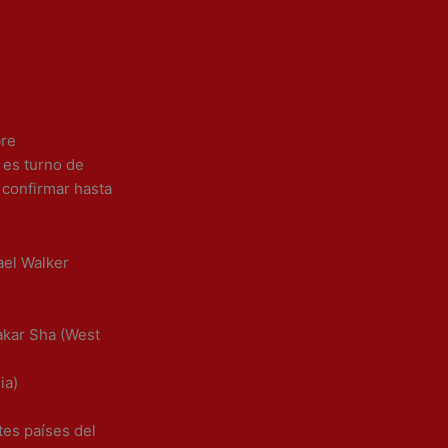
bre
 es turno de
 confirmar hasta
ael Walker
akar Sha (West
ia)
es países del