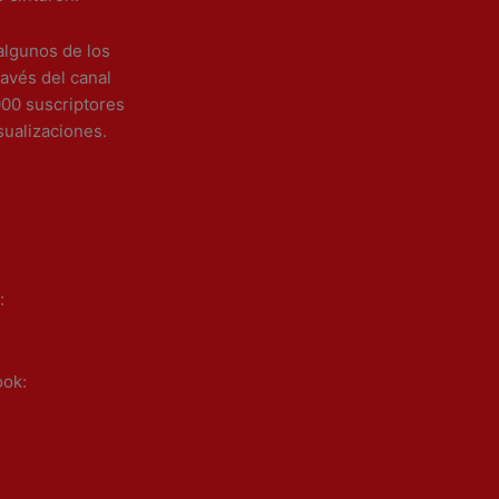
algunos de los
avés del canal
00 suscriptores
sualizaciones.
:
ook: