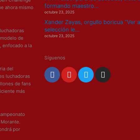
formando maestro…
que ahora mismo
octubre 23, 2025
Xander Zayas, orgullo boricua “Ver 
selección le…
 luchadoras
octubre 23, 2025
 modelo de
 enfocado a la
Síguenos
ria del
F
Y
T
I
tes luchadoras
a
o
w
n
llones de fans
c
u
i
s
iciente más
e
t
t
t
b
u
t
a
o
b
e
g
 campeonato
o
e
r
r
 Morante.
k
a
ondrá por
m