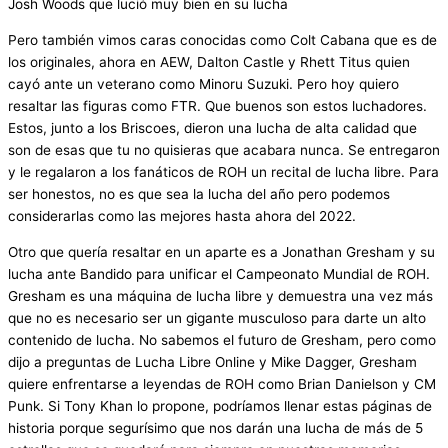
Josh Woods que lució muy bien en su lucha
Pero también vimos caras conocidas como Colt Cabana que es de
los originales, ahora en AEW, Dalton Castle y Rhett Titus quien
cayó ante un veterano como Minoru Suzuki. Pero hoy quiero
resaltar las figuras como FTR. Que buenos son estos luchadores.
Estos, junto a los Briscoes, dieron una lucha de alta calidad que
son de esas que tu no quisieras que acabara nunca. Se entregaron
y le regalaron a los fanáticos de ROH un recital de lucha libre. Para
ser honestos, no es que sea la lucha del año pero podemos
considerarlas como las mejores hasta ahora del 2022.
Otro que quería resaltar en un aparte es a Jonathan Gresham y su
lucha ante Bandido para unificar el Campeonato Mundial de ROH.
Gresham es una máquina de lucha libre y demuestra una vez más
que no es necesario ser un gigante musculoso para darte un alto
contenido de lucha. No sabemos el futuro de Gresham, pero como
dijo a preguntas de Lucha Libre Online y Mike Dagger, Gresham
quiere enfrentarse a leyendas de ROH como Brian Danielson y CM
Punk. Si Tony Khan lo propone, podríamos llenar estas páginas de
historia porque segurísimo que nos darán una lucha de más de 5