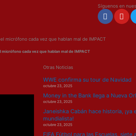
Síguenos en nues
F
Y
a
o
c
u
e
t
n el micrófono cada vez que hablan mal de IMPACT
b
u
o
b
el micrófono cada vez que hablan mal de IMPACT
o
e
k
Otras Noticias
WWE confirma su tour de Navidad
octubre 23, 2025
Money in the Bank llega a Nueva Or
octubre 23, 2025
Janeishka Cabán hace historia, ¡ya 
mundialista!
octubre 23, 2025
FIFA Fútbol para las Escuelas, siete