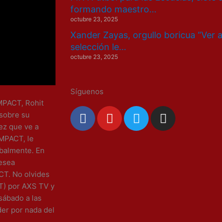
formando maestro…
octubre 23, 2025
Xander Zayas, orgullo boricua “Ver 
selección le…
octubre 23, 2025
Síguenos
MPACT, Rohit
F
Y
T
I
 sobre su
a
o
w
n
ez que ve a
c
u
i
s
MPACT, le
e
t
t
t
rbalmente. En
b
u
t
a
desea
o
b
e
g
CT. No olvides
o
e
r
r
ET) por AXS TV y
k
a
sábado a las
m
er por nada del