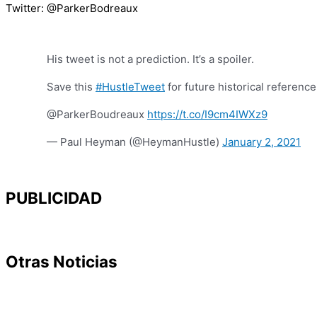
Twitter: @ParkerBodreaux
His tweet is not a prediction. It’s a spoiler.
Save this
#HustleTweet
for future historical reference
@ParkerBoudreaux
https://t.co/I9cm4IWXz9
— Paul Heyman (@HeymanHustle)
January 2, 2021
PUBLICIDAD
Otras Noticias