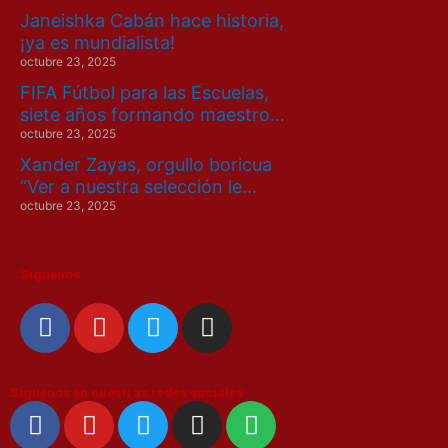
Janeishka Cabán hace historia,
¡ya es mundialista!
octubre 23, 2025
FIFA Fútbol para las Escuelas,
siete años formando maestro…
octubre 23, 2025
Xander Zayas, orgullo boricua
“Ver a nuestra selección le…
octubre 23, 2025
Síguenos
F
Y
T
I
a
o
w
n
c
u
i
s
e
t
t
t
Síguenos en nuestras redes sociales
F
Y
T
I
S
b
u
t
a
a
o
w
n
p
o
b
e
g