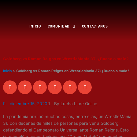
Ir
al
contenido
INICIO
COMUNIDAD
CONTACTANOS
Goldberg vs Roman Reigns en WrestleMania 37: ¿Bueno o malo?
Inicio
>
Goldberg vs Roman Reigns en WrestleMania 37: ¿Bueno o malo?
diciembre 15, 2020
By Lucha Libre Online
La pandemia arruinó muchas cosas, entre ellas, un WrestleMania
36 con decenas de miles de personas para ver a Goldberg
defendiendo el Campeonato Universal ante Roman Reigns. Esto
se canceló y nunca tuvimos ese “Dream Match” que muchos