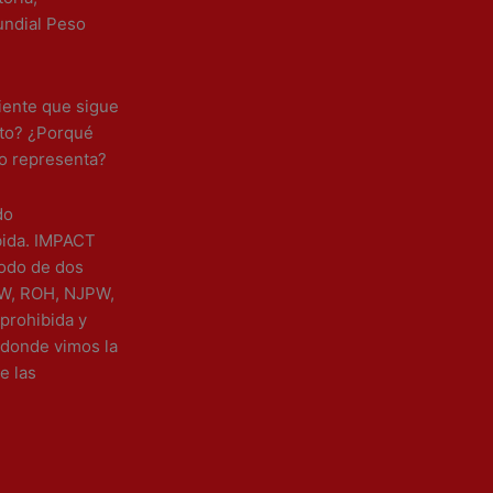
undial Peso
uiente que sigue
sto? ¿Porqué
o representa?
do
bida. IMPACT
íodo de dos
EW, ROH, NJPW,
prohibida y
 donde vimos la
e las