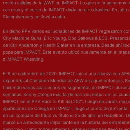
recién salidas de la WWE en IMPACT. Lo que no imaginamos 
carreras y el curso de IMPACT daría un giro drástico. En julio
Slammiversary se llevó a cabo.
En dicho PPV varios ex luchadores de IMPACT regresaron c
City Machine Guns, Eric Young, Doc Gallows & EC3. Presenci
de Karl Anderson y Heath Slater en la empresa. Desde ahí tod
popa para IMPACT. Este evento ubicó nuevamente en el mapa
a IMPACT Wrestling.
El 8 de diciembre de 2020, IMPACT inició una alianza con AEW
expondría al Campeón Mundial de AEW de aquel entonces, K
haciendo varias apariciones en segmentos de IMPACT durante
semanas. Kenny Omega más tarde haría su debut en los cuadr
IMPACT en el PPV Hard to Kill del 2021. Luego de varios mese
apariciones de Omega en IMPACT, llegó al punto de enfrentar
en un combate de título vs título el 25 de abril en Rebellion. 
marcó un antecedente importante en la historia del entreteni
deportivo. Como todos sabemos, Kenny Omega se llevó la vict