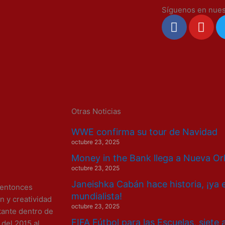
Síguenos en nues
F
Y
a
o
c
u
e
t
b
u
o
b
o
e
k
Otras Noticias
WWE confirma su tour de Navidad
octubre 23, 2025
Money in the Bank llega a Nueva Or
octubre 23, 2025
Janeishka Cabán hace historia, ¡ya 
 entonces
mundialista!
 y creatividad
octubre 23, 2025
tante dentro de
FIFA Fútbol para las Escuelas, siete
 del 2015 al