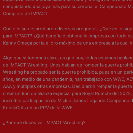
conquistando una joya más para su corona, el Campeonato M
Completo de IMPACT.
Con ello se desarrollaron diversas preguntas. ¿Qué es lo sig
para IMPACT? ¿Qué beneficio obtiene la empresa con todo e
Kenny Omega porta el oro máximo de una empresa a la cual n
Algo que sí tenemos claro, es que hoy, todos estamos hablan
de IMPACT Wrestling. Unos hablan de romper la puerta prohi
Wrestling ha probado ser la puerta prohibida, pues en un per
años, en medio de una pandemia, han trabajado con WWE, A
AAA y múltiples otras empresas. Decidieron romper la puerta 
crear un tipo de alianza especial para Royal Rumble del 2022,
increíble participación de Mickie James llegando Campeona d
KnockOuts en un PPV de la WWE.
¿Por qué debes ver IMPACT Wrestling?