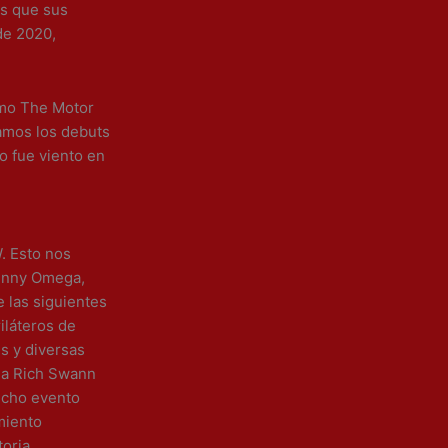
es que sus
 de 2020,
omo The Motor
amos los debuts
o fue viento en
. Esto nos
enny Omega,
 las siguientes
iláteros de
s y diversas
 a Rich Swann
Dicho evento
miento
oria,