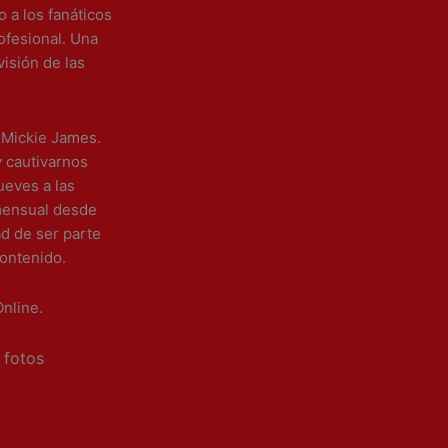
 a los fanáticos
ofesional. Una
visión de las
Mickie James.
 cautivarnos
ueves a las
mensual desde
d de ser parte
contenido.
Online.
 fotos