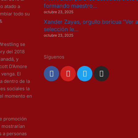
formando maestro…
no atado a
octubre 23, 2025
ambiar todo su
 &
Xander Zayas, orgullo boricua “Ver 
selección le…
octubre 23, 2025
Wrestling se
ry del 2018
Síguenos
Canadá, y
cott D’Amore
F
Y
T
I
 venga. El
a
o
w
n
a dentro de la
c
u
i
s
es sociales la
e
t
t
t
e el momento en
b
u
t
a
o
b
e
g
o
e
r
r
e promoción
k
a
 mostrarían
m
s a personas