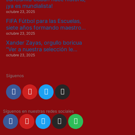
¡ya es mundialista!
octubre 23, 2025
FIFA Fútbol para las Escuelas,
siete años formando maestro…
octubre 23, 2025
Xander Zayas, orgullo boricua
“Ver a nuestra selección le…
octubre 23, 2025
Síguenos
F
Y
T
I
a
o
w
n
c
u
i
s
e
t
t
t
Síguenos en nuestras redes sociales
F
Y
T
I
S
b
u
t
a
a
o
w
n
p
o
b
e
g
c
u
i
s
o
o
e
r
r