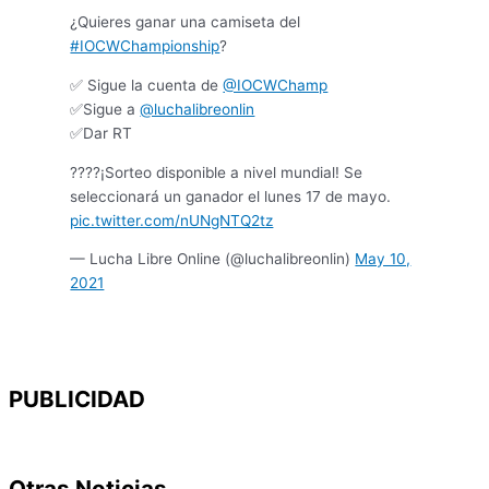
¿Quieres ganar una camiseta del
#IOCWChampionship
?
✅ Sigue la cuenta de
@IOCWChamp
✅Sigue a
@luchalibreonlin
✅Dar RT
????¡Sorteo disponible a nivel mundial! Se
seleccionará un ganador el lunes 17 de mayo.
pic.twitter.com/nUNgNTQ2tz
— Lucha Libre Online (@luchalibreonlin)
May 10,
2021
PUBLICIDAD
Otras Noticias