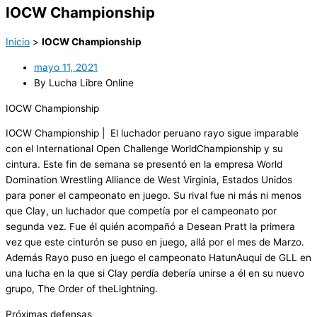
IOCW Championship
Inicio
>
IOCW Championship
mayo 11, 2021
By Lucha Libre Online
IOCW
Championship
IOCW
Championship
| El luchador peruano rayo sigue imparable
con el International Open
Challenge
World
Championship
y su
cintura. Este fin de semana se presentó en la empresa
World
Domination
Wrestling Alliance de West Virginia, Estados Unidos
para poner el campeonato en juego. Su rival fue ni más ni menos
que
Clay
, un luchador que competía por el campeonato por
segunda vez. Fue él
quién
acompañó a Desean Pratt la primera
vez que este cinturón se puso en juego, allá por el mes de Marzo.
Además Rayo puso en juego el campeonato
Hatun
Auqui de GLL en
una lucha en la que si
Clay
perdía debería unirse a él en su nuevo
grupo,
The
Order
of
the
Lightning
.
Próximas defensas