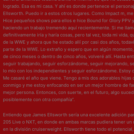
logrado. Esa es mi casa. Y ahí es donde pertenece el person
Ellsworth. Puedo ir a estos otros lugares. Como Impact m, me
Hice pequeños shows para ellos e hice Bound for Glory PPV y
haciendo un trabajo tremendo aquí recientemente. Si me llam
definitivamente iría y haría cosas, pero tal vez, toda mi vida, q
de la WWE y ahora que he estado allí por casi dos años, todav
parte de la WWE. Lo extraño y espero que en algún momento,
de cinco meses o dentro de cinco años, volveré allí. Hasta en
seguir trabajando, seguir esforzándome, seguir mejorando, s
lo mío con los independientes y seguir esforzándome. Estoy
Me casaré el año que viene. Tengo a mis dos adorables hijas 
conmigo y me estoy enfocando en ser un mejor hombre de fam
mejor persona. Entonces, con suerte, en el futuro, algo suc
posiblemente con otra compañía”.
Entiendo que James Ellsworth sería una excelente adición para
205 Live o NXT, en donde en ambas marcas pudiera tener un 
en la división cruiserweight. Ellsworth tiene todo el potencial,