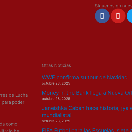
Síguenos en nues
F
Y
a
o
c
u
e
t
b
u
o
b
o
e
k
Otras Noticias
WWE confirma su tour de Navidad
octubre 23, 2025
Money in the Bank llega a Nueva Or
rres de Lucha
octubre 23, 2025
e para poder
Janeishka Cabán hace historia, ¡ya 
mundialista!
octubre 23, 2025
ida como
FIFA Fútbol para las Escuelas, siete
lí y lo he