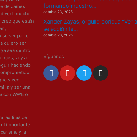
formando maestro…
aje de James
octubre 23, 2025
 divertí mucho.
 creo que están
Xander Zayas, orgullo boricua “Ver 
an,
selección le…
octubre 23, 2025
uise ser parte
ía quiero ser
 ya sea dentro
Síguenos
tonces, voy a
eguir haciendo
F
Y
T
I
 comprometido.
a
o
w
n
que viven
c
u
i
s
ilia y ser una
e
t
t
t
eda con WWE o
b
u
t
a
o
b
e
g
o
e
r
r
 las filas de
k
a
rol importante
m
 carisma y la