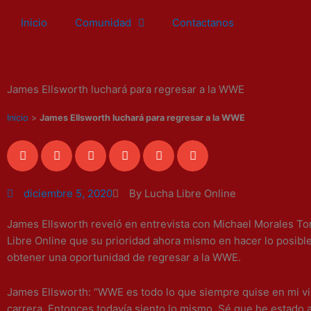
Ir
Inicio
Comunidad
Contactanos
al
contenido
James Ellsworth luchará para regresar a la WWE
Inicio
>
James Ellsworth luchará para regresar a la WWE
diciembre 5, 2020
By Lucha Libre Online
James Ellsworth reveló en entrevista con Michael Morales To
Libre Online que su prioridad ahora mismo en hacer lo posibl
obtener una oportunidad de regresar a la WWE.
James Ellsworth: “WWE es todo lo que siempre quise en mi v
carrera. Entonces todavía siento lo mismo. Sé que he estado al