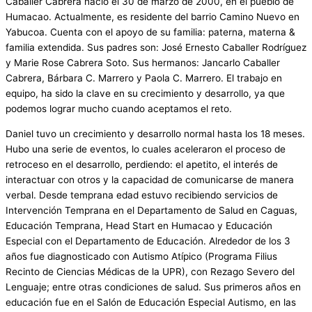
Caballer Cabrera nació el 30 de marzo de 2000, en el pueblo de
Humacao. Actualmente, es residente del barrio Camino Nuevo en
Yabucoa. Cuenta con el apoyo de su familia: paterna, materna &
familia extendida. Sus padres son: José Ernesto Caballer Rodríguez
y Marie Rose Cabrera Soto. Sus hermanos: Jancarlo Caballer
Cabrera, Bárbara C. Marrero y Paola C. Marrero. El trabajo en
equipo, ha sido la clave en su crecimiento y desarrollo, ya que
podemos lograr mucho cuando aceptamos el reto.
Daniel tuvo un crecimiento y desarrollo normal hasta los 18 meses.
Hubo una serie de eventos, lo cuales aceleraron el proceso de
retroceso en el desarrollo, perdiendo: el apetito, el interés de
interactuar con otros y la capacidad de comunicarse de manera
verbal. Desde temprana edad estuvo recibiendo servicios de
Intervención Temprana en el Departamento de Salud en Caguas,
Educación Temprana, Head Start en Humacao y Educación
Especial con el Departamento de Educación. Alrededor de los 3
años fue diagnosticado con Autismo Atípico (Programa Filius
Recinto de Ciencias Médicas de la UPR), con Rezago Severo del
Lenguaje; entre otras condiciones de salud. Sus primeros años en
educación fue en el Salón de Educación Especial Autismo, en las