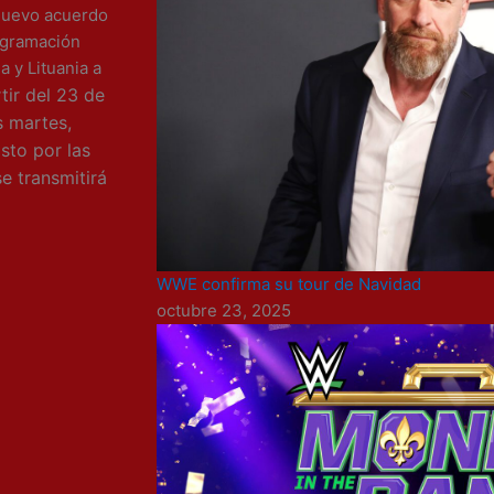
 nuevo acuerdo
rogramación
 y Lituania a
tir del 23 de
s martes,
sto por las
e transmitirá
WWE confirma su tour de Navidad
octubre 23, 2025