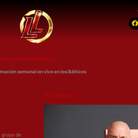
a
c
al en vivo en los Bálticos
k
mación semanal en vivo en los Bálticos
Otras Noticias
l grupo de