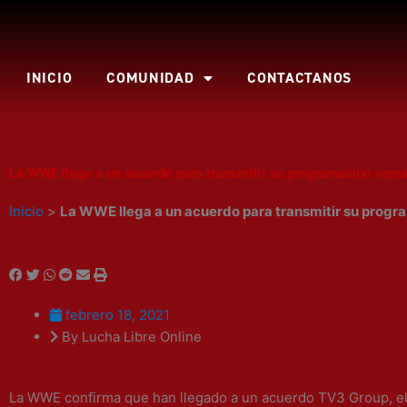
Ir
al
contenido
INICIO
COMUNIDAD
CONTACTANOS
La WWE llega a un acuerdo para transmitir su programación seman
Inicio
>
La WWE llega a un acuerdo para transmitir su progra
febrero 18, 2021
By Lucha Libre Online
La WWE confirma que han llegado a un acuerdo TV3 Group, e