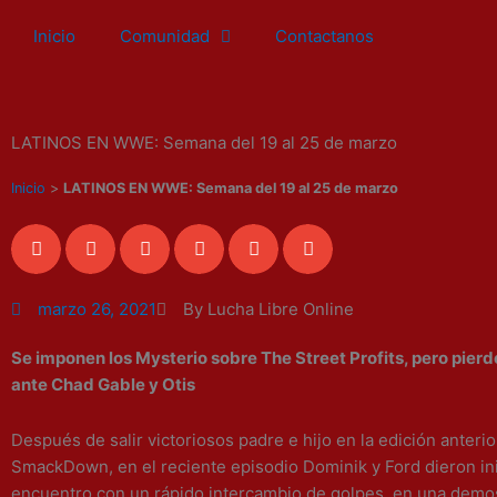
Ir
Inicio
Comunidad
Contactanos
al
contenido
LATINOS EN WWE: Semana del 19 al 25 de marzo
Inicio
>
LATINOS EN WWE: Semana del 19 al 25 de marzo
marzo 26, 2021
By Lucha Libre Online
Se imponen los Mysterio sobre The Street Profits, pero pierd
ante Chad Gable y Otis
Después de salir victoriosos padre e hijo en la edición anterio
SmackDown, en el reciente episodio
Dominik
y Ford dieron ini
encuentro con un rápido intercambio de golpes, en una demo