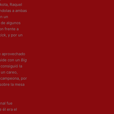
kota, Raquel
jándolas a ambas
on un
 de algunos
n frente a
kick
, y por un
ue aprovechado
gside con un
Big
y consiguió la
n un careo,
la campeona, por
sobre la mesa
inal fue
 él era el