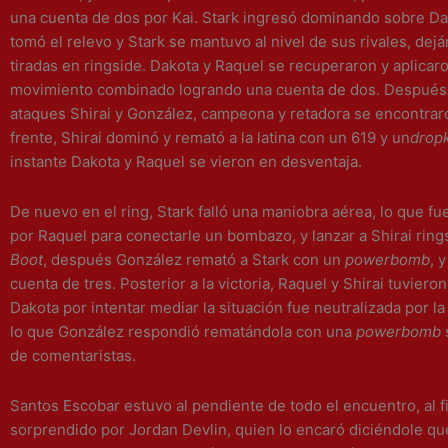
una cuenta de dos por Kai. Stark ingresó dominando sobre Da
tomó el relevo y Stark se mantuvo al nivel de sus rivales, de
tiradas en ringside. Dakota y Raquel se recuperaron y aplicar
movimiento combinado logrando una cuenta de dos. Después
ataques Shirai y González, campeona y retadora se encontraro
frente, Shirai dominó y remató a la latina con un 619 y un
drop
instante Dakota y Raquel se vieron en desventaja.
De nuevo en el ring, Stark falló una maniobra aérea, lo que f
por Raquel para conectarle un bombazo, y lanzar a Shirai rin
Boot
, después González remató a Stark con un
powerbomb
, 
cuenta de tres. Posterior a la victoria, Raquel y Shirai tuviero
Dakota por intentar mediar la situación fue neutralizada por 
lo que González respondió rematándola con una
powerbomb
de comentaristas.
Santos Escobar
estuvo al pendiente de todo el encuentro, al f
sorprendido por Jordan Devlin, quien lo encaró diciéndole que