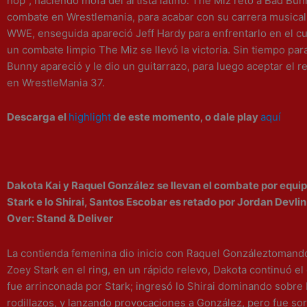
hop”, haciendo mofa del artista latino. The Miz retó a Bad Bun
combate en Wrestlemania, para acabar con su carrera musical
WWE, enseguida apareció Jeff Hardy para enfrentarlo en el cua
un combate limpio The Miz se llevó la victoria. Sin tiempo par
Bunny apareció y le dio un guitarrazo, para luego aceptar el re
en WrestleMania 37.
Descarga el
highlight
de este momento, o dale play
aquí
Dakota Kai y
Raquel González
se llevan el combate por equi
Stark e Io Shirai, Santos Escobar es retado por Jordan Devli
Over: Stand & Deliver
La contienda femenina dio inicio con
Raquel González
tomando
Zoey Stark en el ring, en un rápido relevo, Dakota continuó el
fue arrinconada por Stark; ingresó Io Shirai dominando sobre
rodillazos, y lanzando provocaciones a González, pero fue so