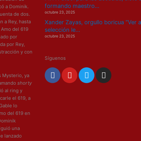
formando maestro…
có a Dominik.
octubre 23, 2025
uenta de dos.
n a Rey, hasta
Xander Zayas, orgullo boricua “Ver 
l Amo del 619
selección le…
octubre 23, 2025
gado por
da por Rey,
stracción y con
Síguenos
F
Y
T
I
s
Mysterio
, ya
a
o
w
n
llamando
shorty
c
u
i
s
ó al ring y
e
t
t
t
arle el 619, a
b
u
t
a
Gable lo
o
b
e
g
Amo del 619 en
o
e
r
r
Dominik
k
a
iguió una
m
ue lanzado