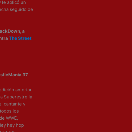
 le aplicó un
ancha seguido de
mackDown, a
ontra
The Street
estleMania 37
edición anterior
la Superestrella
l cantante y
 todos los
g de WWE,
Hey hey hop