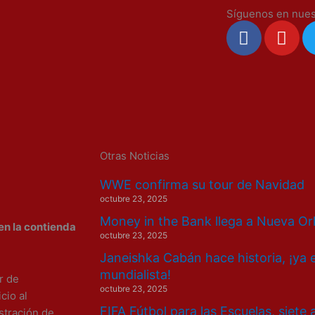
Síguenos en nues
F
Y
a
o
c
u
e
t
b
u
o
b
o
e
k
Otras Noticias
WWE confirma su tour de Navidad
octubre 23, 2025
Money in the Bank llega a Nueva Or
en la contienda
octubre 23, 2025
Janeishka Cabán hace historia, ¡ya 
mundialista!
r de
octubre 23, 2025
cio al
FIFA Fútbol para las Escuelas, siete
stración de