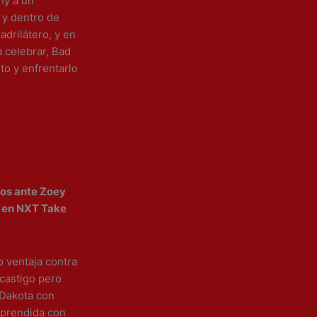
ny a un
 y dentro de
drilátero, y en
a celebrar, Bad
to y enfrentarlo
pos ante Zoey
n en NXT Take
 ventaja contra
 castigo pero
 Dakota con
rprendida con