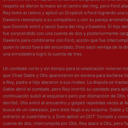
respeto se dieron la mano en el centro del ring, pero Ford ata
Rey
tomó el relevo y aplicó un
Dropkick
a Ford logrando una c
Dawkins reemplazó a su compañero y con su pareja arremetía
que Dominik entró y lanzó fuera del ring a Dawkins. El hijo de
fue sorprendido con una cuenta de dos y posteriormente car
Dawkins para combinarse con Ford, acción que fue interrumpi
quien lo lanzó fuera del encordado; Dom sacó ventaja de la di
una enredadera logró la cuenta de tres.
Un combate corto y sin tiempo para la celebración vivieron lo
que Chad Gable y Otis aparecieron en escena para burlarse 
a Rey, padre e hijo atacaron a sus rivales. La disputa se traslad
Gable abrió el combate, pero Rey invirtió su candado para aplic
continuación subió al esquinero pero por distracción de Otis, 
derribó. Otis entró al encuentro y golpeó repetidas veces al 
busca de un cabezazo, pero éste llegó a su esquina. Gable y 
entraron al cuadrilátero, y Dom aplicó un
DDT Tornado
y cons
cuenta de dos, interrumpida por Otis. Rey atacó a Otis, pero f