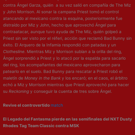
contra
Ángel Garza
, quién a su vez salió en compañía de The Miz
y John Morrison. Al sonar la campana Priest tomó el control
atancando al mexicano contra la esquina, posteriormente fue
distraído por Miz y John, hecho que aprovechó Ángel para
contraatacar, aunque tuvo ayuda de The Miz, quién golpeó a
Priest sin ser visto por el réferi, acción que reclamó Bad Bunny sin
éxito. El Arquero de la Infamia respondió con patadas y un
Clothesline
. Mientras Miz y Morrison subían a la orilla del ring,
Ángel sorprendió a Priest y lo atacó por la espalda para sacarlo
del ring, los acompañantes del mexicano aprovecharon para
patearlo en el suelo. Bad Bunny para rescatar a Priest robó el
maletín de
Money in the Bank
y los encaró; en el caos, el árbitro
echó a Miz y Morrison mientras que Priest aprovechó para hacer
su
Reckoning
y conseguir la cuenta de tres sobre Ángel.
Revive el controvertido
match
El Legado del Fantasma
pierde en las semifinales del NXT Dusty
Rhodes Tag Team Classic
contra MSK