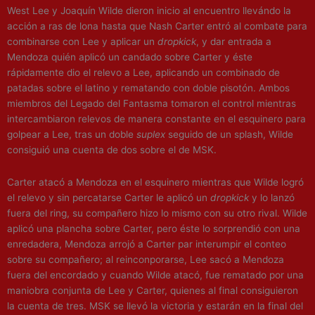
West Lee y
Joaquín Wilde
dieron inicio al encuentro llevándo la
acción a ras de lona hasta que Nash Carter entró al combate para
combinarse con Lee y aplicar un
dropkick
, y dar entrada a
Mendoza
quién aplicó un candado sobre Carter y éste
rápidamente dio el relevo a Lee, aplicando un combinado de
patadas sobre el latino y rematando con doble pisotón. Ambos
miembros del
Legado del Fantasma
tomaron el control mientras
intercambiaron relevos de manera constante en el esquinero para
golpear a Lee, tras un doble
suplex
seguido de un
splash
, Wilde
consiguió una cuenta de dos sobre el de MSK.
Carter atacó a Mendoza en el esquinero mientras que Wilde logró
el relevo y sin percatarse Carter le aplicó un
dropkick
y lo lanzó
fuera del ring, su compañero hizo lo mismo con su otro rival. Wilde
aplicó una plancha sobre Carter, pero éste lo sorprendió con una
enredadera, Mendoza arrojó a Carter par interumpir el conteo
sobre su compañero; al reinconporarse, Lee sacó a Mendoza
fuera del encordado y cuando Wilde atacó, fue rematado por una
maniobra conjunta de Lee y Carter, quienes al final consiguieron
la cuenta de tres. MSK se llevó la victoria y estarán en la final del