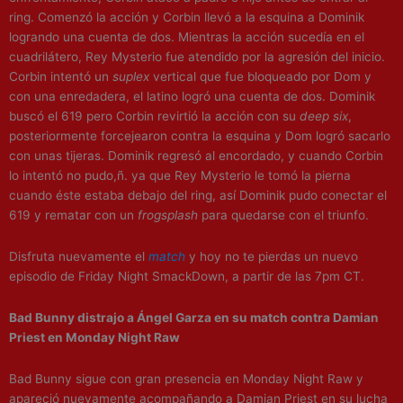
ring. Comenzó la acción y Corbin llevó a la esquina a Dominik
logrando una cuenta de dos. Mientras la acción sucedía en el
cuadrilátero, Rey Mysterio fue atendido por la agresión del inicio.
Corbin intentó un
suplex
vertical que fue bloqueado por Dom y
con una enredadera, el latino logró una cuenta de dos. Dominik
buscó el 619 pero Corbin revirtió la acción con su
deep six
,
posteriormente forcejearon contra la esquina y Dom logró sacarlo
con unas tijeras. Dominik regresó al encordado, y cuando Corbin
lo intentó no pudo,ñ. ya que Rey Mysterio le tomó la pierna
cuando éste estaba debajo del ring, así Dominik pudo conectar el
619 y rematar con un
frogsplash
para quedarse con el triunfo.
Disfruta nuevamente el
match
y hoy no te pierdas un nuevo
episodio de Friday Night SmackDown, a partir de las 7pm CT.
Bad Bunny
distrajo a
Ángel Garza
en su match contra
Damian
Priest
en Monday Night Raw
Bad Bunny
sigue con gran presencia en Monday Night Raw y
apareció nuevamente acompañando a
Damian Priest
en su lucha