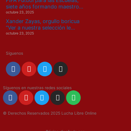
FIFA Fútbol para las Escuelas,
siete años formando maestro…
octubre 23, 2025
Xander Zayas, orgullo boricua
“Ver a nuestra selección le…
octubre 23, 2025
Síguenos
F
Y
T
I
a
o
w
n
c
u
i
s
e
t
t
t
Síguenos en nuestras redes sociales
F
Y
T
I
S
b
u
t
a
a
o
w
n
p
o
b
e
g
c
u
i
s
o
o
e
r
r
© Derechos Reservados 2025 Lucha Libre Online
e
t
t
t
t
k
a
b
u
t
a
i
m
o
b
e
g
f