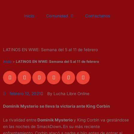
Ir
al
Inicio
Comunidad
Contactanos
contenido
LATINOS EN WWE: Semana del 5 al 11 de febrero
Inicio
>
LATINOS EN WWE: Semana del 5 al 11 de febrero
febrero 12, 2021
By Lucha Libre Online
Dominik Mysterio
se lleva la victoria ante King Corbin
La rivalidad entre
Dominik Mysterio
y King Corbin va gestándose
en las noches de SmackDown
.
En su más reciente
enfrentamiento, Corbin atacó a padre e hijo antes de entrar al