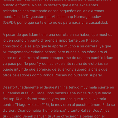
puesto enfrente. No es un secreto que estos excelentes
peleadores han entrenado desde pequeños en las extremas
montañas de Daguestán por Abdulmanap Nurmagomedov
(QEPD), por lo que su talento no es para nada una casualidad.
A pesar de que Islam tiene una derrota en su haber, que muchos
lo ven como un punto diferencial importante con Khabib,
considero que es algo que le aporta mucho a su carrera, ya que
Nurmagomedov evitaba perder, pero nunca supo cómo era el
sabor de la derrota ni como recuperarse de una, en cambio Islam
ya paso por “lo peor” y con su excelente racha de victorias se
puede intuir de que aprendió de su error y superó la crisis que
otros peleadores como Ronda Rousey no pudieron superar.
Desafortunadamente el daguestaní ha tenido muy mala suerte en
su camino al título. Hace unos meses Dana White dijo que nadie
del top 10 quería enfrentarlo y es por eso que tras su victoria
contra Thiago Moises (#15), lo movieron al puesto número 5 de su
división. Cuando había “humo blanco” y tanto Rafael Dos Anjos
(#7), como Beneil Dariush (#3) se ofrecieron a pelear con el,