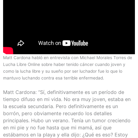
Matt Cardona habló en entrevista con Michael Morales Torres de
Lucha Libre Online sobre haber tenido cáncer cuando joven y
como la lucha libre y su sueño por ser luchador fue lo que lo
mantuvo luchando contra esa terrible enfermedad.
Matt Cardona: “Sí, definitivamente es un período de
tiempo difuso en mi vida. No era muy joven, estaba en
la escuela secundaria. Pero definitivamente es un
borrón, pero obviamente recuerdo los detalles
principales. Hubo un verano. Tenía un tumor creciendo
en mi pie y no fue hasta que mi mamá, así que
estábamos en la playa y ella dijo: ¿Qué es eso? Estoy