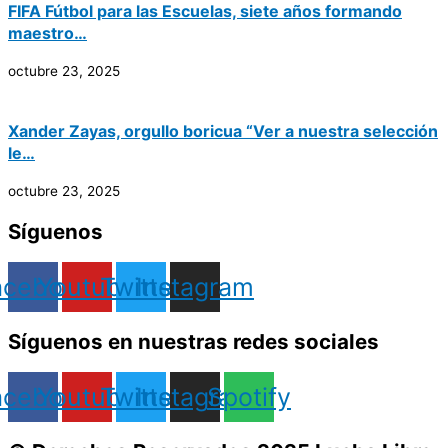
FIFA Fútbol para las Escuelas, siete años formando
maestro…
octubre 23, 2025
Xander Zayas, orgullo boricua “Ver a nuestra selección
le…
octubre 23, 2025
Síguenos
acebook
Youtube
Twitter
Instagram
Síguenos en nuestras redes sociales
acebook
Youtube
Twitter
Instagram
Spotify