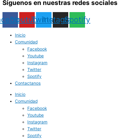
Síguenos en nuestras redes sociales
acebook
Youtube
Twitter
Instagram
Spotify
Inicio
Comunidad
Facebook
Youtube
Instagram
Twitter
Spotify
Contactanos
Inicio
Comunidad
Facebook
Youtube
Instagram
Twitter
Spotify