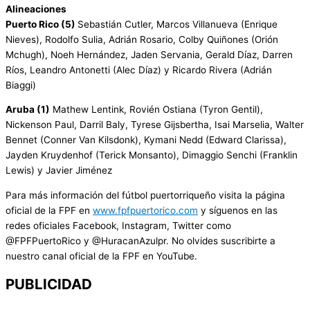
Alineaciones
Puerto Rico (5)
Sebastián Cutler, Marcos Villanueva (Enrique
Nieves), Rodolfo Sulia, Adrián Rosario, Colby Quiñones (Orión
Mchugh), Noeh Hernández, Jaden Servania, Gerald Díaz, Darren
Ríos, Leandro Antonetti (Alec Díaz) y Ricardo Rivera (Adrián
Biaggi)
Aruba (1)
Mathew Lentink, Rovién Ostiana (Tyron Gentil),
Nickenson Paul, Darril Baly, Tyrese Gijsbertha, Isai Marselia, Walter
Bennet (Conner Van Kilsdonk), Kymani Nedd (Edward Clarissa),
Jayden Kruydenhof (Terick Monsanto), Dimaggio Senchi (Franklin
Lewis) y Javier Jiménez
Para más información del fútbol puertorriqueño visita la página
oficial de la FPF en
www.fpfpuertorico.com
y síguenos en las
redes oficiales Facebook, Instagram, Twitter como
@FPFPuertoRico y @HuracanAzulpr. No olvides suscribirte a
nuestro canal oficial de la FPF en YouTube.
PUBLICIDAD