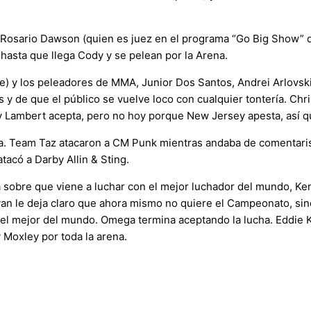
 Rosario Dawson (quien es juez en el programa “Go Big Show” de 
hasta que llega Cody y se pelean por la Arena.
e) y los peleadores de MMA, Junior Dos Santos, Andrei Arlovsk
es y de que el público se vuelve loco con cualquier tontería. Ch
 y Lambert acepta, pero no hoy porque New Jersey apesta, así q
lucha. Team Taz atacaron a CM Punk mientras andaba de comenta
tacó a Darby Allin & Sting.
obre que viene a luchar con el mejor luchador del mundo, Ken
an le deja claro que ahora mismo no quiere el Campeonato, sino
 mejor del mundo. Omega termina aceptando la lucha. Eddie Kin
 Moxley por toda la arena.