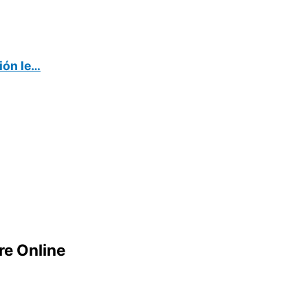
ión le…
e Online