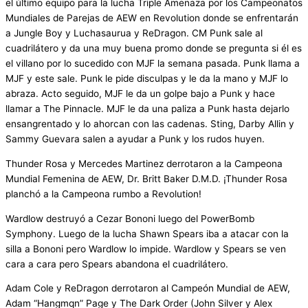
el último equipo para la lucha Triple Amenaza por los Campeonatos
Mundiales de Parejas de AEW en Revolution donde se enfrentarán
a Jungle Boy y Luchasaurua y ReDragon. CM Punk sale al
cuadrilátero y da una muy buena promo donde se pregunta si él es
el villano por lo sucedido con MJF la semana pasada. Punk llama a
MJF y este sale. Punk le pide disculpas y le da la mano y MJF lo
abraza. Acto seguido, MJF le da un golpe bajo a Punk y hace
llamar a The Pinnacle. MJF le da una paliza a Punk hasta dejarlo
ensangrentado y lo ahorcan con las cadenas. Sting, Darby Allin y
Sammy Guevara salen a ayudar a Punk y los rudos huyen.
Thunder Rosa y Mercedes Martinez derrotaron a la Campeona
Mundial Femenina de AEW, Dr. Britt Baker D.M.D. ¡Thunder Rosa
planchó a la Campeona rumbo a Revolution!
Wardlow destruyó a Cezar Bononi luego del PowerBomb
Symphony. Luego de la lucha Shawn Spears iba a atacar con la
silla a Bononi pero Wardlow lo impide. Wardlow y Spears se ven
cara a cara pero Spears abandona el cuadrilátero.
Adam Cole y ReDragon derrotaron al Campeón Mundial de AEW,
Adam “Hangmqn” Page y The Dark Order (John Silver y Alex