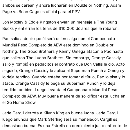
ambos se carean y ahora lucharán en Double or Nothing. Adam
Page vs Brian Cage es oficial para el PPV.
Jon Moxley & Eddie Kingston envían un mensaje a The Young
Bucks y entierran los tenis de $10,000 dólares que le robaron.
Pac salió a decir que él será quien salga con el Campeonato
Mundial Peso Completo de AEW este domingo en Double or
Nothing. The Good Brothers y Kenny Omega atacan a Pac hasta
que salieron The Lucha Brothers. Sin embargo, Orange Cassidy
salió y rompió en pedacitos el contrato que Don Callis le dio. Acto
seguido, Orange Cassidy le aplica el Superman Punch a Omega y
lo deja tendido. Cuando estaba por tomar el título, Pac lo pisa y lo
ataca. Orange Cassidy le pega su Superman Punch y lo deja
tendido también. Luego levanta el Campeonato Mundial Peso
Completo de AEW. Muy buena manera de solidificar esta lucha en
el Go Home Show.
Jade Cargill derrota a Kilynn King en buena lucha. Jade Cargill
luego anuncia que Mark Sterling será su manejador. Cargill es
demasiado buena. Es una Estrella en crecimiento justo enfrente de