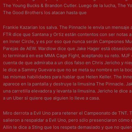
The Young Bucks & Brandon Cutler. Luego de la lucha, The Y
The Good Brothers los atacan hasta que
Frankie Kazarian los salva. The Pinnacle le envía un mensaje a
FTR dice que Santana y Ortiz están contentos con ser notas a
en Inner Circle, y es por eso que nunca serán Campeones Mu
Parejas de AEW. Wardlow dice que Jake Hager está obsesiona
lo terminará en ese MMA Cage Fight, aceptando su reto. MJF 
cuenta de que admiraba a un dios falso en Chris Jericho y nie
le dice a Sammy Guevara que no se meta su nombre en la boc
las mismas habilidades para hablar que Helen Keller. The Inne
aparece en la pantalla y destruye la limusina The Pinnacle. J
una carretilla elevadora y levanta la limusina. Jericho le dice
a un Uber si quiere que alguien lo lleve a casa.
Miro derrota a Evil Uno para retener el Campeonato de TNT. 
salieron a respaldar a Evil Uno, pero sólo presenciaron cómo 
Allin le dice a Sting que los respeta demasiado y que no quier