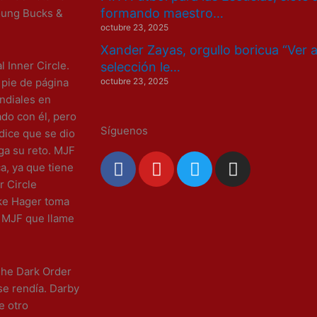
formando maestro…
oung Bucks &
octubre 23, 2025
Xander Zayas, orgullo boricua “Ver 
l Inner Circle.
selección le…
octubre 23, 2025
 pie de página
ndiales en
do con él, pero
Síguenos
dice que se dio
ga su reto. MJF
F
Y
T
I
a, ya que tiene
a
o
w
n
r Circle
c
u
i
s
ake Hager toma
e
t
t
t
 a MJF que llame
b
u
t
a
o
b
e
g
o
e
r
r
The Dark Order
k
a
se rendía. Darby
m
e otro