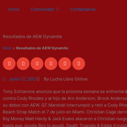
Ir
Inicio
Comunidad
Contactanos
al
contenido
Resultados de AEW Dynamite
Inicio
>
Resultados de AEW Dynamite
junio 12, 2021
By Lucha Libre Online
Tony Schiavone anuncia que la próxima semana se enfrentará
contra Cody Rhodes y al hijo de Arn Anderson, Brock Anderso
su debut con AEW. QT Marshall interrumpió y retó a Cody Rh
Beach Strap Match el 7 de julio en Miami. Christian Cage derr
Big Money Matt Hardy & Jack Evans atacaron a Christian luego
hasta que Jungle Boy lo ayudó. Death Triangle & Eddie Kingst