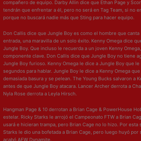
compañero de equipo. Darby Allin dice que Ethan Page y Scor
tendrán que enfrentar a él, pero no será en Tag Team, si no e
porque no buscará nadie más que Sting para hacer equipo.
Don Callis dice que Jungle Boy es como el hombre que canta
entrada, una maravilla de un solo éxito. Kenny Omega dice qu
Jungle Boy. Que incluso le recuerda a un joven Kenny Omega, 
componente clave. Don Callis dice que Jungle Boy no tiene ag
Jungle Boy furioso. Kenny Omega le dice a Jungle Boy que le 
segundos para hablar. Jungle Boy le dice a Kenny Omega que
demasiada basura y se pelean. The Young Bucks salvaron a
antes de que Jungle Boy atacara. Lancer Archer derrota a Ch
Nyla Rose derrota a Leyla Hirsch.
Hangman Page & 10 derrotan a Brian Cage & PowerHouse Hob
estelar. Ricky Starks le arrojó el Campeonato FTW a Brian Cag
usará e hicieran trampa, pero Brian Cage no lo hizo. Por esta 
Starks le dio una bofetada a Brian Cage, pero luego huyó por s
acabó AEW Dynamite.