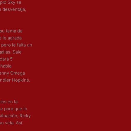
pio Sky se
n desventaja,
 su tema de
e le agrada
pero le falta un
allas. Sale
dará 5
 habla
 Kenny Omega
andler Hopkins.
bs en la
e para que lo
situación, Ricky
u vida. Así