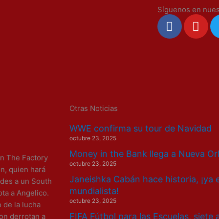
Síguenos en nues
F
Y
a
o
c
u
e
t
b
u
o
b
o
e
k
Otras Noticias
WWE confirma su tour de Navidad
octubre 23, 2025
Money in the Bank llega a Nueva Or
n The Factory
octubre 23, 2025
n, quien hará
Janeishka Cabán hace historia, ¡ya 
odes a un South
mundialista!
ota a Angelico.
octubre 23, 2025
 de la lucha
FIFA Fútbol para las Escuelas, siete
on derrotan a