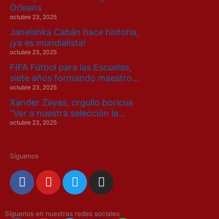
Orleans
octubre 23, 2025
Janeishka Cabán hace historia,
¡ya es mundialista!
octubre 23, 2025
FIFA Fútbol para las Escuelas,
siete años formando maestro…
octubre 23, 2025
Xander Zayas, orgullo boricua
“Ver a nuestra selección le…
octubre 23, 2025
Síguenos
F
Y
T
I
a
o
w
n
c
u
i
s
e
t
t
t
Síguenos en nuestras redes sociales