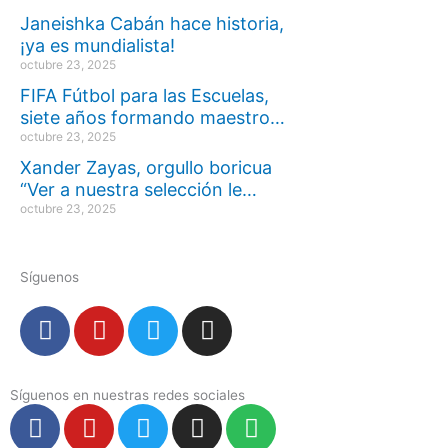
Janeishka Cabán hace historia,
¡ya es mundialista!
octubre 23, 2025
FIFA Fútbol para las Escuelas,
siete años formando maestro…
octubre 23, 2025
Xander Zayas, orgullo boricua
“Ver a nuestra selección le…
octubre 23, 2025
Síguenos
F
Y
T
I
a
o
w
n
c
u
i
s
e
t
t
t
Síguenos en nuestras redes sociales
F
Y
T
I
S
b
u
t
a
a
o
w
n
p
o
b
e
g