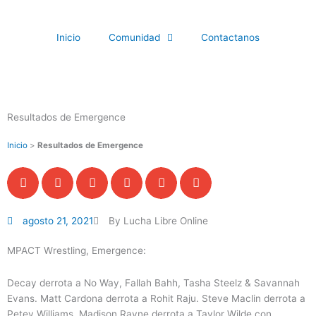
Ir
al
Inicio
Comunidad
Contactanos
contenido
Resultados de Emergence
Inicio
>
Resultados de Emergence
agosto 21, 2021
By Lucha Libre Online
MPACT Wrestling, Emergence:
Decay derrota a No Way, Fallah Bahh, Tasha Steelz & Savannah
Evans. Matt Cardona derrota a Rohit Raju. Steve Maclin derrota a
Petey Williams. Madison Rayne derrota a Taylor Wilde con