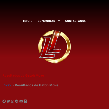
Ir
al
contenido
INICIO
COMUNIDAD
CONTACTANOS
Resultados de Gatoh Move
Inicio
>
Resultados de Gatoh Move