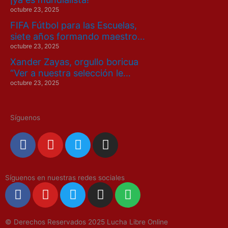
octubre 23, 2025
FIFA Fútbol para las Escuelas,
siete años formando maestro…
octubre 23, 2025
Xander Zayas, orgullo boricua
“Ver a nuestra selección le…
octubre 23, 2025
Síguenos
F
Y
T
I
a
o
w
n
c
u
i
s
e
t
t
t
Síguenos en nuestras redes sociales
F
Y
T
I
S
b
u
t
a
a
o
w
n
p
o
b
e
g
c
u
i
s
o
o
e
r
r
© Derechos Reservados 2025 Lucha Libre Online
e
t
t
t
t
k
a