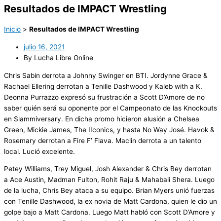
Resultados de IMPACT Wrestling
Inicio
>
Resultados de IMPACT Wrestling
julio 16, 2021
By Lucha Libre Online
Chris Sabin derrota a Johnny Swinger en BTI. Jordynne Grace &
Rachael Ellering derrotan a Tenille Dashwood y Kaleb with a K.
Deonna Purrazzo expresó su frustración a Scott D’Amore de no
saber quién será su oponente por el Campeonato de las Knockouts
en Slammiversary. En dicha promo hicieron alusión a Chelsea
Green, Mickie James, The IIconics, y hasta No Way José. Havok &
Rosemary derrotan a Fire F’ Flava. Maclin derrota a un talento
local. Lució excelente.
Petey Williams, Trey Miguel, Josh Alexander & Chris Bey derrotan
a Ace Austin, Madman Fulton, Rohit Raju & Mahabali Shera. Luego
de la lucha, Chris Bey ataca a su equipo. Brian Myers unió fuerzas
con Tenille Dashwood, la ex novia de Matt Cardona, quien le dio un
golpe bajo a Matt Cardona. Luego Matt habló con Scott D’Amore y