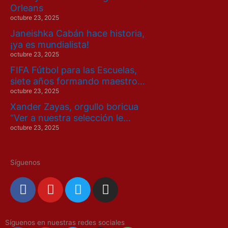
Orleans
octubre 23, 2025
Janeishka Cabán hace historia,
¡ya es mundialista!
octubre 23, 2025
FIFA Fútbol para las Escuelas,
siete años formando maestro…
octubre 23, 2025
Xander Zayas, orgullo boricua
“Ver a nuestra selección le…
octubre 23, 2025
Síguenos
F
Y
T
I
a
o
w
n
c
u
i
s
e
t
t
t
Síguenos en nuestras redes sociales