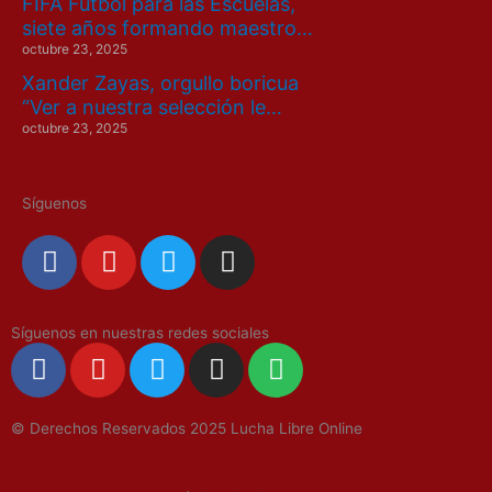
FIFA Fútbol para las Escuelas,
siete años formando maestro…
octubre 23, 2025
Xander Zayas, orgullo boricua
“Ver a nuestra selección le…
octubre 23, 2025
Síguenos
F
Y
T
I
a
o
w
n
c
u
i
s
e
t
t
t
Síguenos en nuestras redes sociales
F
Y
T
I
S
b
u
t
a
a
o
w
n
p
o
b
e
g
c
u
i
s
o
o
e
r
r
© Derechos Reservados 2025 Lucha Libre Online
e
t
t
t
t
k
a
b
u
t
a
i
m
o
b
e
g
f