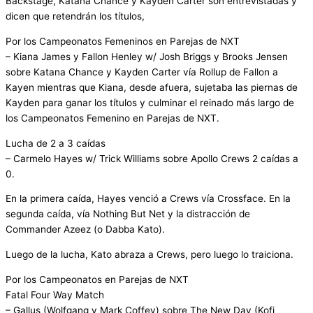
Backstage, Katana Chance y Kayden Carter son entrevistadas y
dicen que retendrán los títulos,
Por los Campeonatos Femeninos en Parejas de NXT
– Kiana James y Fallon Henley w/ Josh Briggs y Brooks Jensen
sobre Katana Chance y Kayden Carter vía Rollup de Fallon a
Kayen mientras que Kiana, desde afuera, sujetaba las piernas de
Kayden para ganar los títulos y culminar el reinado más largo de
los Campeonatos Femenino en Parejas de NXT.
Lucha de 2 a 3 caídas
– Carmelo Hayes w/ Trick Williams sobre Apollo Crews 2 caídas a
0.
En la primera caída, Hayes venció a Crews vía Crossface. En la
segunda caída, vía Nothing But Net y la distracción de
Commander Azeez (o Dabba Kato).
Luego de la lucha, Kato abraza a Crews, pero luego lo traiciona.
Por los Campeonatos en Parejas de NXT
Fatal Four Way Match
– Gallus (Wolfgang y Mark Coffey) sobre The New Day (Kofi