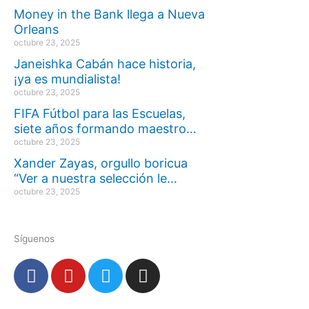
Money in the Bank llega a Nueva
Orleans
octubre 23, 2025
Janeishka Cabán hace historia,
¡ya es mundialista!
octubre 23, 2025
FIFA Fútbol para las Escuelas,
siete años formando maestro…
octubre 23, 2025
Xander Zayas, orgullo boricua
“Ver a nuestra selección le…
octubre 23, 2025
Síguenos
F
Y
T
I
a
o
w
n
c
u
i
s