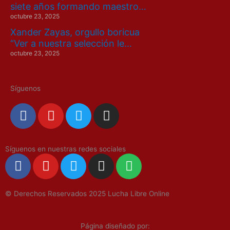
siete años formando maestro…
octubre 23, 2025
Xander Zayas, orgullo boricua
“Ver a nuestra selección le…
octubre 23, 2025
Síguenos
F
Y
T
I
a
o
w
n
c
u
i
s
e
t
t
t
Síguenos en nuestras redes sociales
F
Y
T
I
S
b
u
t
a
a
o
w
n
p
o
b
e
g
c
u
i
s
o
o
e
r
r
© Derechos Reservados 2025 Lucha Libre Online
e
t
t
t
t
k
a
b
u
t
a
i
m
o
b
e
g
f
Página diseñado por: