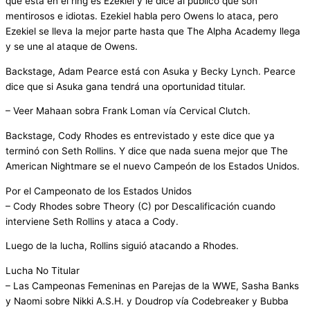
que está en el ring es Ezekiel y le dice al publico que son
mentirosos e idiotas. Ezekiel habla pero Owens lo ataca, pero
Ezekiel se lleva la mejor parte hasta que The Alpha Academy llega
y se une al ataque de Owens.
Backstage, Adam Pearce está con Asuka y Becky Lynch. Pearce
dice que si Asuka gana tendrá una oportunidad titular.
– Veer Mahaan sobra Frank Loman vía Cervical Clutch.
Backstage, Cody Rhodes es entrevistado y este dice que ya
terminó con Seth Rollins. Y dice que nada suena mejor que The
American Nightmare se el nuevo Campeón de los Estados Unidos.
Por el Campeonato de los Estados Unidos
– Cody Rhodes sobre Theory (C) por Descalificación cuando
interviene Seth Rollins y ataca a Cody.
Luego de la lucha, Rollins siguió atacando a Rhodes.
Lucha No Titular
– Las Campeonas Femeninas en Parejas de la WWE, Sasha Banks
y Naomi sobre Nikki A.S.H. y Doudrop vía Codebreaker y Bubba