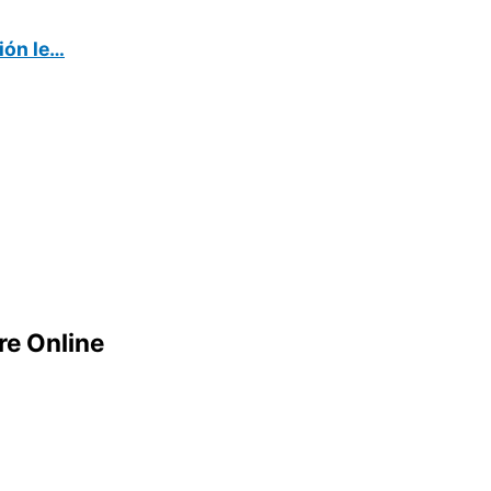
ión le…
e Online