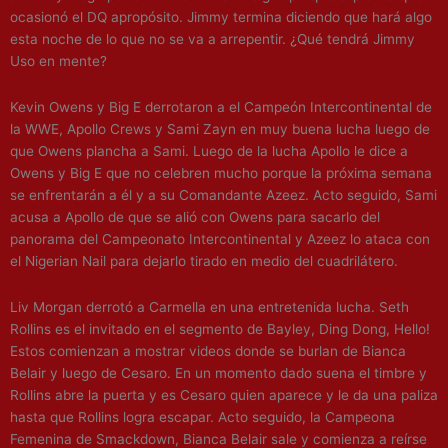
ocasionó el DQ apropósito. Jimmy termina diciendo que hará algo
esta noche de lo que no se va a arrepentir. ¿Qué tendrá Jimmy
Uso en mente?
Kevin Owens y Big E derrotaron a el Campeón Intercontinental de
la WWE, Apollo Crews y Sami Zayn en muy buena lucha luego de
que Owens plancha a Sami. Luego de la lucha Apollo le dice a
Owens y Big E que no celebren mucho porque la próxima semana
se enfrentarán a él y a su Comandante Azeez. Acto seguido, Sami
acusa a Apollo de que se alió con Owens para sacarlo del
panorama del Campeonato Intercontinental y Azeez lo ataca con
el Nigerian Nail para dejarlo tirado en medio del cuadrilátero.
Liv Morgan derrotó a Carmella en una entretenida lucha. Seth
Rollins es el invitado en el segmento de Bayley, Ding Dong, Hello!
Estos comienzan a mostrar videos donde se burlan de Bianca
Belair y luego de Cesaro. En un momento dado suena el timbre y
Rollins abre la puerta y es Cesaro quien aparece y le da una paliza
hasta que Rollins logra escapar. Acto seguido, la Campeona
Femenina de Smackdown, Bianca Belair sale y comienza a reírse