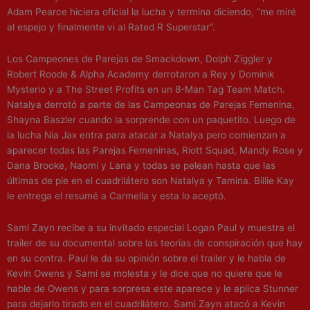
Adam Pearce hiciera oficial la lucha y termina diciendo, “me miré
al espejo y finalmente vi al Rated R Superstar”.
Los Campeones de Parejas de Smackdown, Dolph Ziggler y
Robert Roode & Alpha Academy derrotaron a Rey y Dominik
Mysterio y a The Street Profits en un 8-Man Tag Team Match.
Natalya derrotó a parte de las Campeonas de Parejas Femenina,
Shayna Baszler cuando la sorprende con un paquetito. Luego de
la lucha Nia Jax entra para atacar a Natalya pero comienzan a
aparecer todas las Parejas Femeninas, Riott Squad, Mandy Rose y
Dana Brooke, Naomi y Lana y todas se pelean hasta que las
últimas de pie en el cuadrilátero son Natalya y Tamina. Billie Kay
le entrega el resumé a Carmella y esta lo aceptó.
Sami Zayn recibe a su invitado especial Logan Paul y muestra el
trailer de su documental sobre las teorías de conspiración que hay
en su contra. Paul le da su opinión sobre el trailer y le habla de
Kevin Owens y Sami se molesta y le dice que no quiere que le
hable de Owens y para sorpresa este aparece y le aplica Stunner
para dejarlo tirado en el cuadrilátero. Sami Zayn atacó a Kevin