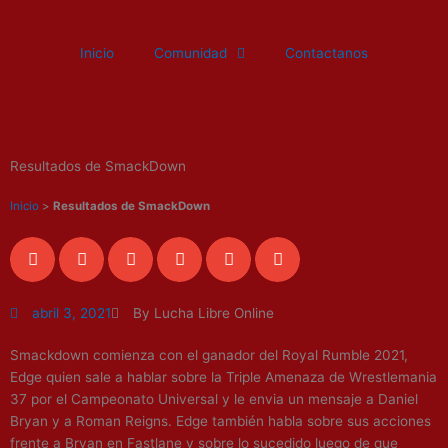
Ir
al
Inicio
Comunidad
Contactanos
contenido
Resultados de SmackDown
Inicio
>
Resultados de SmackDown
abril 3, 2021
By Lucha Libre Online
Smackdown comienza con el ganador del Royal Rumble 2021,
Edge quien sale a hablar sobre la Triple Amenaza de Wrestlemania
37 por el Campeonato Universal y le envia un mensaje a Daniel
Bryan y a Roman Reigns. Edge también habla sobre sus acciones
frente a Bryan en Fastlane y sobre lo sucedido luego de que