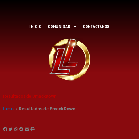
Ir
al
contenido
INICIO
COMUNIDAD
CONTACTANOS
Resultados de SmackDown
Inicio
>
Resultados de SmackDown