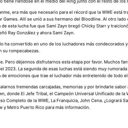
 lo tiene riéndose en el medio del Ring junto con el resto de lo
éanme, era más que necesario para el récord que la WWE está tr
 Games. Allí se unió a sus hermano del Bloodline. Al otro lado
a de esta lucha fue que Sami Zayn bregó Chicky Starr y traicio
enseñó Ray González y ahora Sami Zayn.
 lo ha convertido en uno de los luchadores más condecorados y
 en su rompecabezas.
. Pero déjennos disfrutarnos esta etapa por favor. Muchos fa
el 2023. La segunda de esas luchas está siendo muy rumorada p
a de emociones que trae el luchador más entretenido de todo e
galarnos tremendas carcajadas, memorias y por brindarle sabor
n, donde El Jefe Tribal, el Campeón Universal Unificado de la
o Completo de la WWE, La Franquicia, John Cena. ¿Logrará Sami
ce y Metro Puerto Rico para más información.