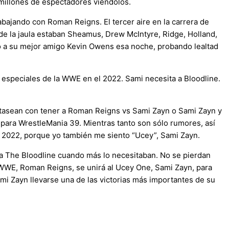
s millones de espectadores viéndolos.
abajando con Roman Reigns. El tercer aire en la carrera de
 de la jaula estaban Sheamus, Drew McIntyre, Ridge, Holland,
nó a su mejor amigo Kevin Owens esa noche, probando lealtad
 especiales de la WWE en el 2022. Sami necesita a Bloodline.
ntasean con tener a Roman Reigns vs Sami Zayn o Sami Zayn y
ara WrestleMania 39. Mientras tanto son sólo rumores, así
l 2022, porque yo también me siento “Ucey”, Sami Zayn.
 a The Bloodline cuando más lo necesitaban. No se pierdan
 WWE, Roman Reigns, se unirá al Ucey One, Sami Zayn, para
 Zayn llevarse una de las victorias más importantes de su