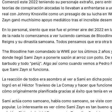
Comenzó este 2022 teniendo su personaje extraño, pero entran
teorías de conspiración alocadas lo llevaban a enfrentarse a u
real con Johnny Knoxville como un presagio de su lucha en Wr
Zayn ganó muchísimo apoyo mediático tras el increíble dese
En lo personal, siento que ese fue el primer aire del 2022 en 
de la nada lo comenzamos a ver luciendo camisas de Bloodlin
Reigns y su dinastía samoana. Todos pensamos que era otra br
The Bloodline han comandado la WWE por los últimos 2 años y m
donde llegó Sami Zayn a ponerle sazón al arroz con pollo. De 
barbudo y todo “pelúj”. Algo así como cuando vemos a Pedro Pier
que Sami Zayn si funciona.
La reacción de todos era asombro al ver a Sami en dicha posici
logró en el Héctor Travieso de La Comay y hacer que funcione.
cómo originalmente planificada gracias al éxito que tenía en 
Sami actúa como samoano, habla como samoano, se viste como 
popular. Lo interesante es ver cómo Sami Zayn es tan bueno 