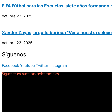
FIFA Fútbol para las Escuelas, siete años formando
octubre 23, 2025
Xander Zayas, orgullo boricua “Ver a nuestra selecc
octubre 23, 2025
Síguenos
Facebook
Youtube
Twitter
Instagram
Síguenos en nuestras redes sociales