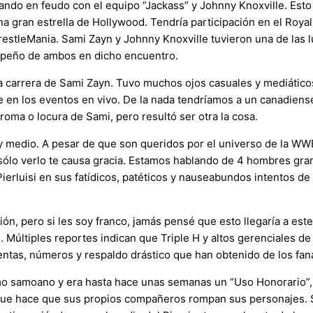
do en feudo con el equipo “Jackass” y Johnny Knoxville. Esto d
na gran estrella de Hollywood. Tendría participación en el Roya
estleMania. Sami Zayn y Johnny Knoxville tuvieron una de las l
mpeño de ambos en dicho encuentro.
la carrera de Sami Zayn. Tuvo muchos ojos casuales y mediáticos
e en los eventos en vivo. De la nada tendríamos a un canadien
oma o locura de Sami, pero resultó ser otra la cosa.
edio. A pesar de que son queridos por el universo de la WWE, l
sólo verlo te causa gracia. Estamos hablando de 4 hombres gran
luisi en sus fatídicos, patéticos y nauseabundos intentos de lo 
ón, pero si les soy franco, jamás pensé que esto llegaría a est
 Múltiples reportes indican que Triple H y altos gerenciales de
ventas, números y respaldo drástico que han obtenido de los fan
samoano y era hasta hace unas semanas un “Uso Honorario”, con
que hace que sus propios compañeros rompan sus personajes. Só