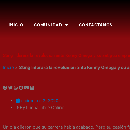
Ir
al
contenido
INICIO
COMUNIDAD
CONTACTANOS
Sting liderará la revolución ante Kenny Omega y su antiguo emple
Inicio
>
Sting liderará la revolución ante Kenny Omega y su 
diciembre 3, 2020
By Lucha Libre Online
Un día dijeron que su carrera había acabado. Pero su pasión 