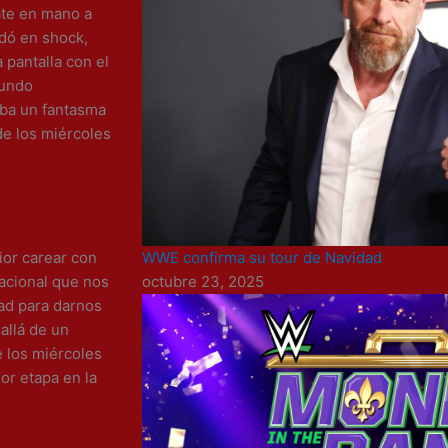
bate en mano a
dó en shock,
pantalla con el
mundo
ba un fantasma
de los miércoles
WWE confirma su tour de Navidad
ior carear con
octubre 23, 2025
acional que nos
dad para darnos
allá de un
e los miércoles
or etapa en la