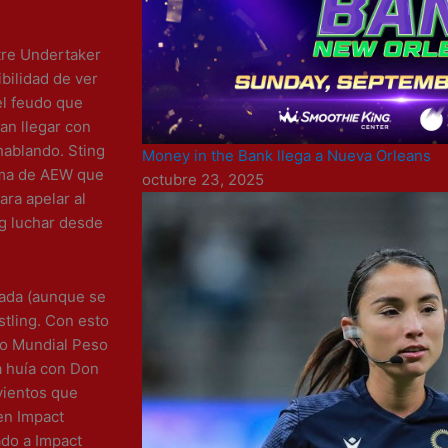
ntre Undertaker
bilidad de ver
el feudo que
an llegar con
hablando. Sting
Money in the Bank llega a Nueva Orleans
rama de AEW que
octubre 23, 2025
ara apelar al
ng luchar desde
erada (aunque se
tling. Con esto
to Mundial Peso
 huía con Don
 vientos que
en Impact
ado a Impact