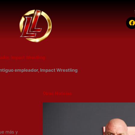
a
c
ador, Impact Wrestling
k
antiguo empleador, Impact Wrestling
Otras Noticias
fue más y