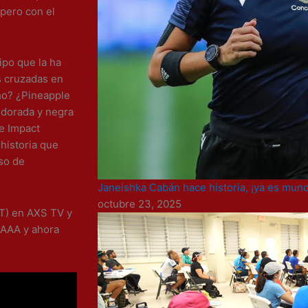
 pero con el
ipo que la ha
s cruzadas en
ho? ¿Pineapple
a dorada y negra
de Impact
 historia que
so de
Janeishka Cabán hace historia, ¡ya es mundi
octubre 23, 2025
ET) en AXS TV y
 AAA y ahora