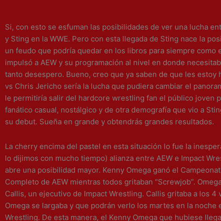
Si, con esto se esfuman las posibilidades de ver una lucha e
y Sting en la WWE. Pero con esta llegada de Sting nace la posi
un feudo que podría quedar en los libros para siempre como 
impulsó a AEW y su programación al nivel en donde necesitab
tanto desespero. Bueno, creo que ya saben de que les estoy 
vs Chris Jericho sería la lucha que pudiera cambiar el pano
le permitiría salir del hardcore wrestling fan el público joven p
fanático casual, nostálgico y de otra demografía que vio a Sti
su debut. Sueña en grande y obtendrás grandes resultados.
La cherry encima del pastel en esta situación lo fue la inesp
lo dijimos con mucho tiempo) alianza entre AEW e Impact Wres
abre una posibilidad mayor. Kenny Omega ganó el Campeona
Completo de AEW mientras todos gritaban “Screwjob”. Omega
Callis, un ejecutivo de Impact Wrestling. Callis gritaba a los 4
Omega se largaba y que podrán verlo los martes en la noche 
Wrestling. De esta manera, el Kenny Omega que hubiese lleg