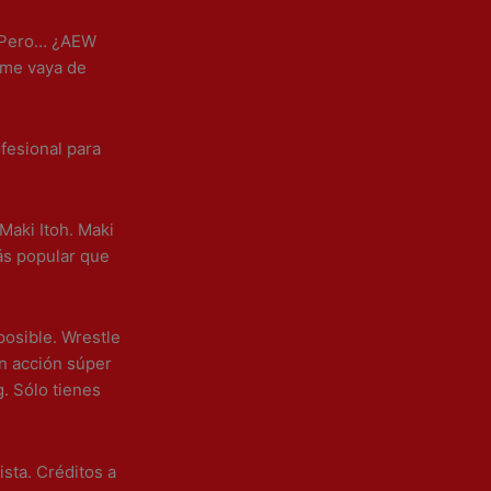
a! Pero… ¿AEW
 me vaya de
ofesional para
Maki Itoh. Maki
ás popular que
posible. Wrestle
n acción súper
g. Sólo tienes
ista. Créditos a