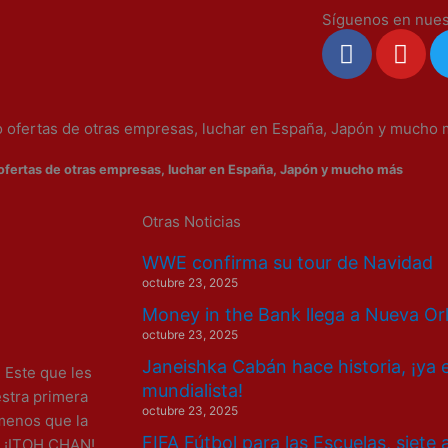
Síguenos en nues
F
Y
a
o
c
u
e
t
ido ofertas de otras empresas, luchar en España, Japón y mucho
b
u
o
b
o ofertas de otras empresas, luchar en España, Japón y mucho más
o
e
k
Otras Noticias
WWE confirma su tour de Navidad
octubre 23, 2025
Money in the Bank llega a Nueva Or
octubre 23, 2025
Janeishka Cabán hace historia, ¡ya 
 Este que les
mundialista!
estra primera
octubre 23, 2025
 menos que la
FIFA Fútbol para las Escuelas, siete
a? ¡ITOH CHAN!