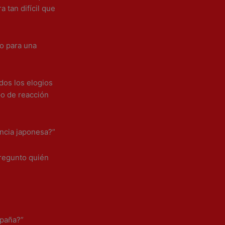
tan difícil que
o para una
dos los elogios
po de reacción
encia japonesa?”
regunto quién
spaña?”