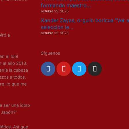
formando maestro…
octubre 23, 2025
Xander Zayas, orgullo boricua “Ver 
selección le…
octubre 23, 2025
piró a
Síguenos
n el Idol
 el año 2013.
F
Y
T
I
tenía la cabeza
a
o
w
n
azos a todos.
c
u
i
s
bre, lo que me
e
t
t
t
b
u
t
a
o
b
e
g
de ser una ídolo
o
e
r
r
n Japón?”
k
a
m
ética. Así que