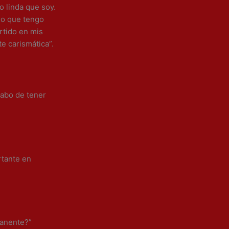
o linda que soy.
lo que tengo
rtido en mis
e carismática”.
cabo de tener
rtante en
manente?”