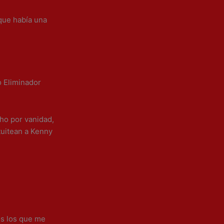
 que había una
o Eliminador
cho por vanidad,
tuitean a Kenny
os los que me