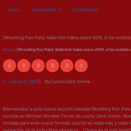
Ir
Inicio
Comunidad
Contactanos
al
contenido
[Wrestling Pen Pals]: Maki Itoh habla sobre AEW, si ha recib
Inicio
>
[Wrestling Pen Pals]: Maki Itoh habla sobre AEW, si ha recibid
marzo 1, 2021
By Lucha Libre Online
Bienvenidos a esta nueva sección llamada Wrestling Pen Pals.
escribe es Michael Morales Torres de Lucha Libre Online. Nu
invitada para este nuevo formato escrito es nada más y nada
sensación de la lucha libre japonesa… ¿Quien es la más lind