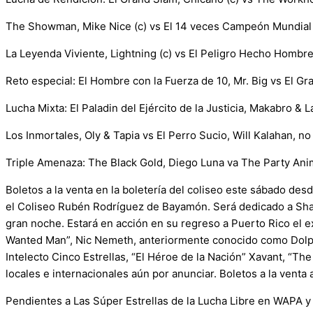
The Showman, Mike Nice (c) vs El 14 veces Campeón Mundial 
La Leyenda Viviente, Lightning (c) vs El Peligro Hecho Hombre,
Reto especial: El Hombre con la Fuerza de 10, Mr. Big vs El G
Lucha Mixta: El Paladin del Ejército de la Justicia, Makabro &
Los Inmortales, Oly & Tapia vs El Perro Sucio, Will Kalahan, n
Triple Amenaza: The Black Gold, Diego Luna va The Party Anima
Boletos a la venta en la boletería del coliseo este sábado de
el Coliseo Rubén Rodríguez de Bayamón. Será dedicado a Shan
gran noche. Estará en acción en su regreso a Puerto Rico el
Wanted Man”, Nic Nemeth, anteriormente conocido como Dolph 
Intelecto Cinco Estrellas, “El Héroe de la Nación” Xavant, “Th
locales e internacionales aún por anunciar. Boletos a la vent
Pendientes a Las Súper Estrellas de la Lucha Libre en WAPA y