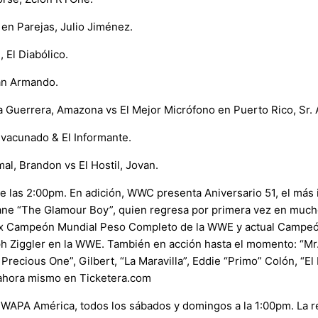
en Parejas, Julio Jiménez.
 El Diabólico.
ran Armando.
 La Guerrera, Amazona vs El Mejor Micrófono en Puerto Rico, Sr.
o vacunado & El Informante.
l, Brandon vs El Hostil, Jovan.
sde las 2:00pm. En adición, WWC presenta Aniversario 51, el más
e “The Glamour Boy”, quien regresa por primera vez en muchos
 ex Campeón Mundial Peso Completo de la WWE y actual Campeón
Ziggler en la WWE. También en acción hasta el momento: “Mr. 
e Precious One”, Gilbert, “La Maravilla”, Eddie “Primo” Colón, “E
a ahora mismo en Ticketera.com
 WAPA América, todos los sábados y domingos a la 1:00pm. La r