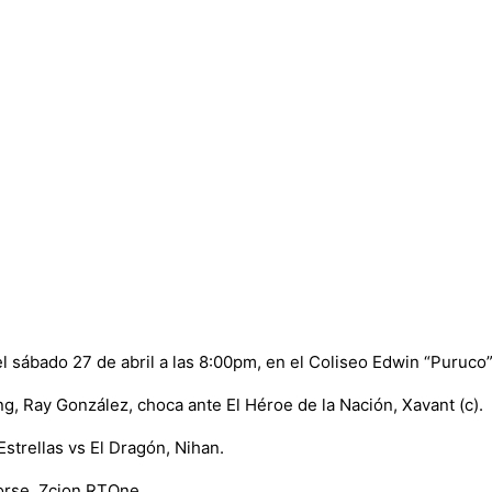
el sábado 27 de abril a las 8:00pm, en el Coliseo Edwin “Puruc
g, Ray González, choca ante El Héroe de la Nación, Xavant (c).
strellas vs El Dragón, Nihan.
orse, Zcion RTOne.